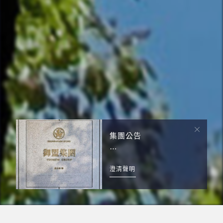
集團公告
本集團日前獲悉有不明人
士冒用「御鼎投資股份有
澄清聲明
限公司」、「邵永添」之
名義，製作「御鼎投資操
作協議書」。本集團特此
公告澄清，該「投資操作