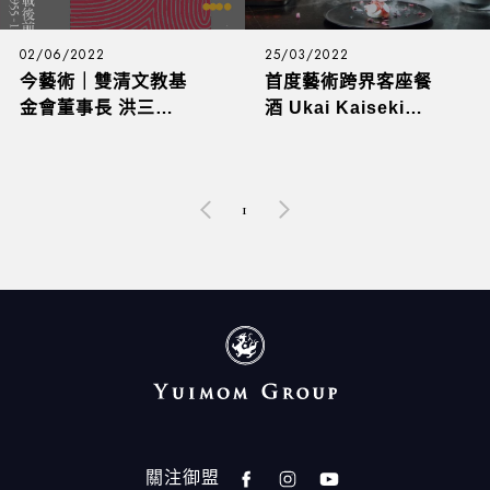
02/06/2022
25/03/2022
今藝術｜雙清文教基
首度藝術跨界客座餐
金會董事長 洪三雄
酒 Ukai Kaiseki聯
專欄｜(上)不一樣的
手國際名廚江振誠
當代美術館
攜手金馬賓館當代美
術館《有光的地方》
1
關注御盟