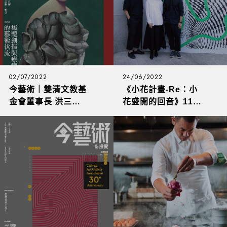
02/07/2022
24/06/2022
今藝術｜雙清文教基
《小花計畫-Re：小
金會董事長 洪三雄
花盛開的回音》11組
專欄｜(下)不一樣的
超狂流行音樂與當代
當代美術館
藝術跨界，高雄金馬
賓館開展 首創EP即
門票，更有虛擬
AR「音花」彩蛋