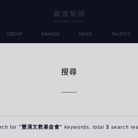
GROUP
BRANDS
NEWS
TALENTS
搜尋
rch for
“雙清文教基金會”
keywords, total
3
search res