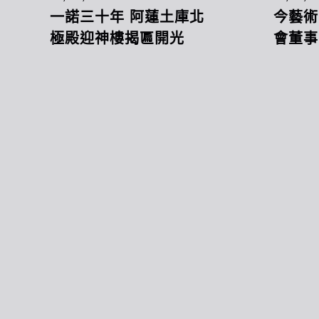
一諾三十年 阿蓮土庫北
今藝術
極殿迎神樓揭匾開光
會董事
(下)
館