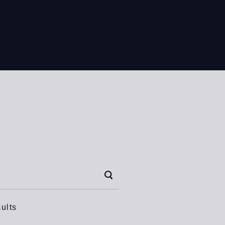
CN
ults