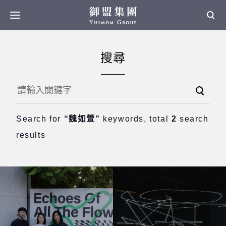
搜尋
Search for
“魏如萱”
keywords, total
2
search
results