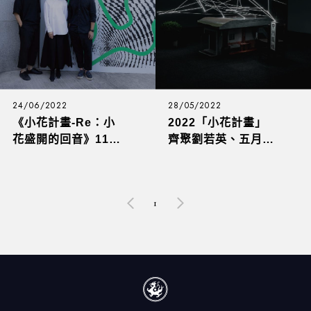
24/06/2022
28/05/2022
《小花計畫-Re：小
2022「小花計畫」
花盛開的回音》11組
齊聚劉若英、五月天
超狂流行音樂與當代
阿信等9組音樂人、
藝術跨界，高雄金馬
10大藝術家，金馬賓
賓館開展 首創EP即
館當代美術館盛大展
1
門票，更有虛擬
出！
AR「音花」彩蛋