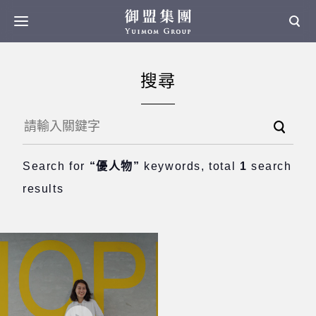
搜尋
Search for
“優人物”
keywords, total
1
search
results