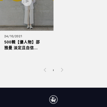
24/10/2021
500輯【優⼈物】邵
雅曼 淡定且⾃信的
28歲執⾏長 以⾦⾺
賓館為美的平台
1