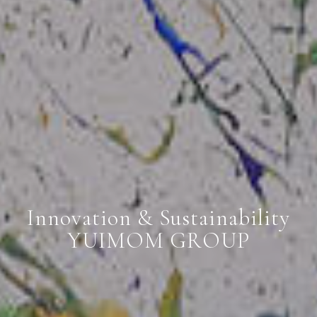
I
n
n
o
v
a
t
i
o
n
&
S
u
s
t
a
i
n
a
b
i
l
i
t
y
Y
U
I
M
O
M
G
R
O
U
P